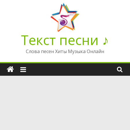
Перейти
к
содержимому
Текст песни ♪
Слова песен Хиты Музыка Онлайн