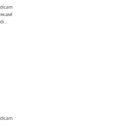
ndicam
тякам!
di…
ndicam