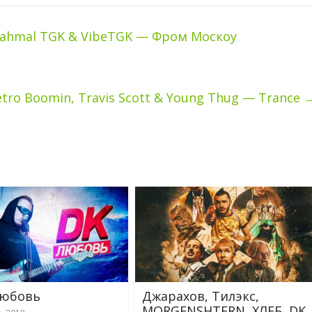
 Jahmal TGK & VibeTGK — Фром Москоу
tro Boomin, Travis Scott & Young Thug — Trance
Любовь
Джарахов, Тилэкс,
MORGENSHTERN, ХЛЕБ, DK,