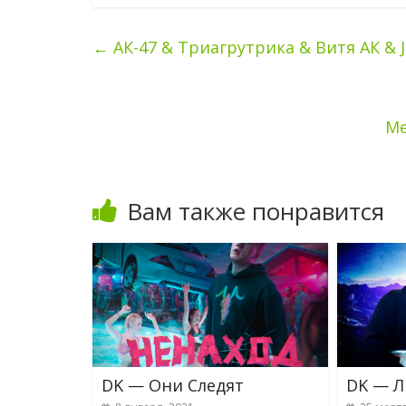
←
АК-47 & Триагрутрика & Витя АК &
Me
Вам также понравится
DK — Они Следят
DK — 