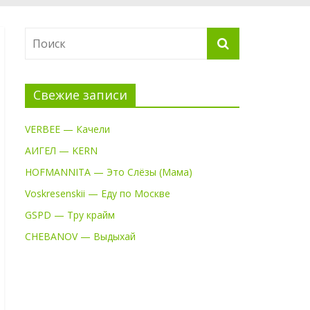
Свежие записи
VERBEE — Качели
АИГЕЛ — KERN
HOFMANNITA — Это Слёзы (Мама)
Voskresenskii — Еду по Москве
GSPD — Тру крайм
CHEBANOV — Выдыхай