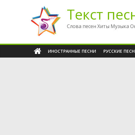
Перейти
Текст пес
к
содержимому
Слова песен Хиты Музыка О
ИНОСТРАННЫЕ ПЕСНИ
РУССКИЕ ПЕС