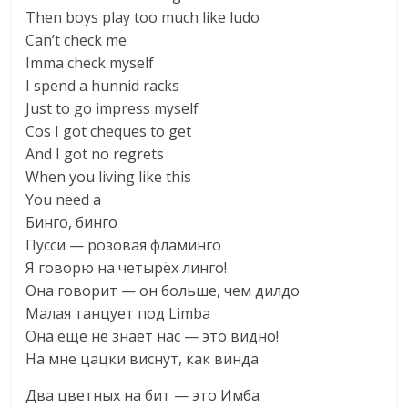
Then boys play too much like ludo
Can’t check me
Imma check myself
I spend a hunnid racks
Just to go impress myself
Cos I got cheques to get
And I got no regrets
When you living like this
You need a
Бинго, бинго
Пусси — розовая фламинго
Я говорю на четырёх линго!
Она говорит — он больше, чем дилдо
Малая танцует под Limba
Она ещё не знает нас — это видно!
На мне цацки виснут, как винда
Два цветных на бит — это Имба