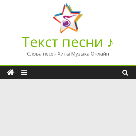
Перейти
к
содержимому
Текст песни ♪
Слова песен Хиты Музыка Онлайн