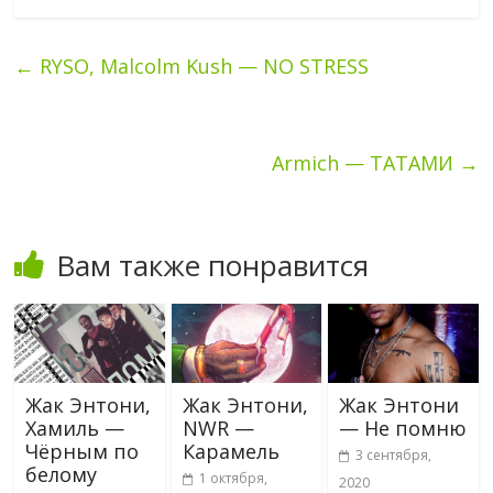
←
RYSO, Malcolm Kush — NO STRESS
Armich — ТАТАМИ
→
Вам также понравится
Жак Энтони,
Жак Энтони,
Жак Энтони
Хамиль —
NWR —
— Не помню
Чёрным по
Карамель
3 сентября,
белому
1 октября,
2020