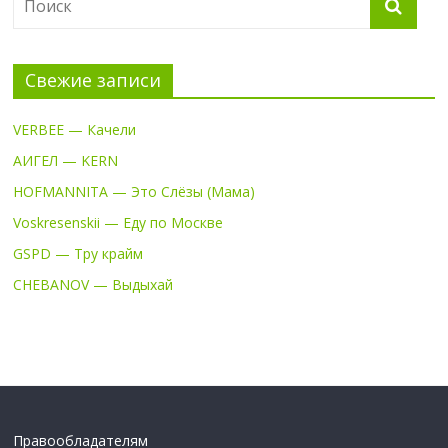
Свежие записи
VERBEE — Качели
АИГЕЛ — KERN
HOFMANNITA — Это Слёзы (Мама)
Voskresenskii — Еду по Москве
GSPD — Тру крайм
CHEBANOV — Выдыхай
Правообладателям