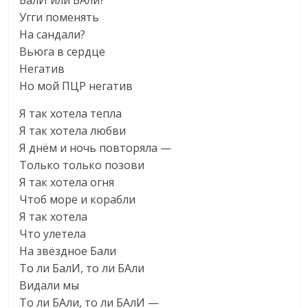
БалИ или БАли?
Угги поменять
На сандали?
Вьюга в сердце
Негатив
Но мой ПЦР негатив
Я так хотела тепла
Я так хотела любви
Я днём и ночь повторяла —
Только только позови
Я так хотела огня
Чтоб море и корабли
Я так хотела
Что улетела
На звёздное Бали
То ли БалИ, то ли БАли
Видали мы
То ли БАли, то ли БАлИ —