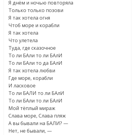
Я днём и ночью повторяла
Только только позови
Я так хотела огня
Чтоб море и корабли
Я так хотела
Что улетела
Туда, где сказочное
То ли БАли то ли БАлИ
То ли БАли то да БАлИ
Я так хотела любви
Где море, корабли
И ласковое
То ли БАЛИ то ли БАлИ
То ли БАли то ли БАлИ
Мой тёплый мираж
Слава море, Слава пляж
А вы бывали на БАЛИ? —
Нет, не бывали, —