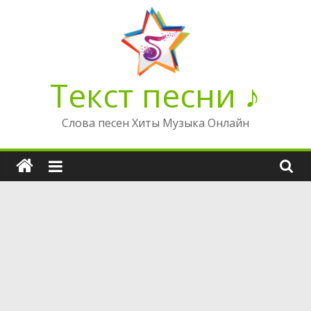
Перейти
к
содержимому
Текст песни ♪
Слова песен Хиты Музыка Онлайн