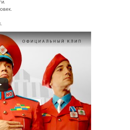
ги.
овек.
.