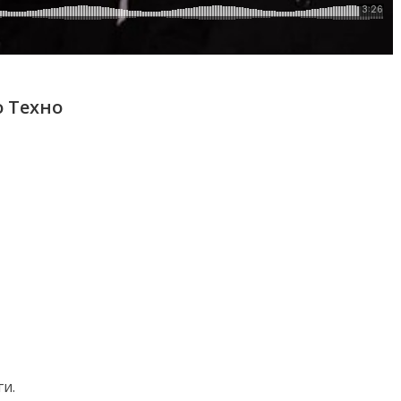
о Техно
ги.