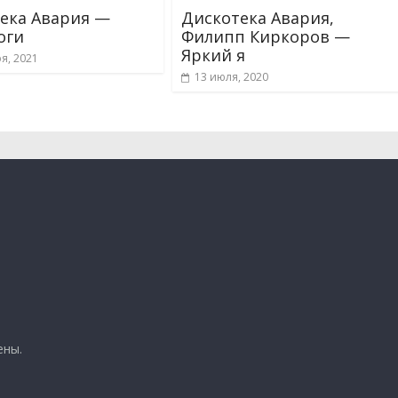
ека Авария —
Дискотека Авария,
оги
Филипп Киркоров —
Яркий я
я, 2021
13 июля, 2020
ены.