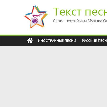
Перейти
Текст пес
к
содержимому
Слова песен Хиты Музыка О
ИНОСТРАННЫЕ ПЕСНИ
РУССКИЕ ПЕС