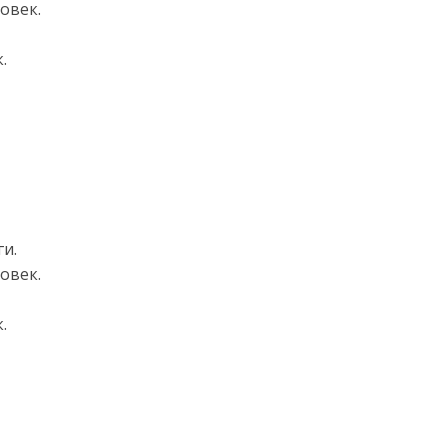
овек.
.
ги.
овек.
.