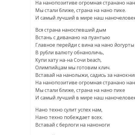
На нанопозитиве огромная странано нан
Мы стали ближе, страна на нано пике.
И самый лучший в мире наш наночеловек
Вся страна наноспевший дым
Встань с диванано на пуантыю
Главное перейди с вина на нано йогурты
В рубли валюту обнаноличь,
Купи хату на-на Сочи beach,
Олимпийцам мы готовим клич.
Вставай на нанолыжи, садись за нанокни
На нанопозитиве огромная странано нан
Мы стали ближе, страна на нано пике
И самый лучший в мире наш наночеловек
Нано техно сулит успех нам,
Нано техно побеждает всех.
Вставай с берлоги на наноноги