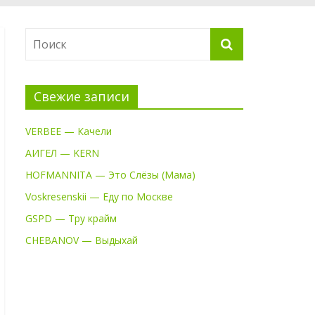
Свежие записи
VERBEE — Качели
АИГЕЛ — KERN
HOFMANNITA — Это Слёзы (Мама)
Voskresenskii — Еду по Москве
GSPD — Тру крайм
CHEBANOV — Выдыхай