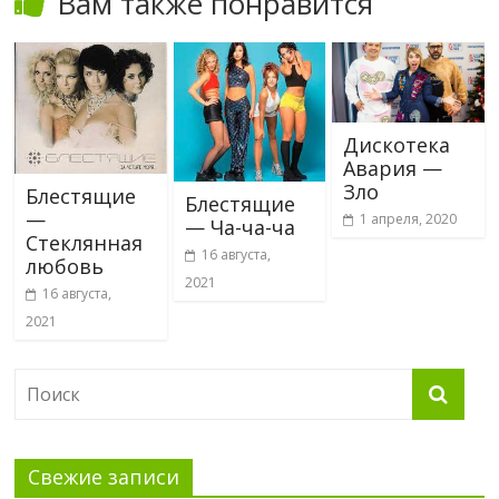
Вам также понравится
Дискотека
Авария —
Зло
Блестящие
Блестящие
—
1 апреля, 2020
— Ча-ча-ча
Стеклянная
16 августа,
любовь
2021
16 августа,
2021
Свежие записи