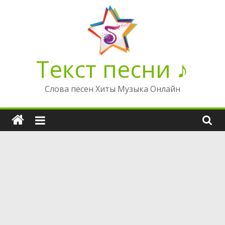
Перейти
к
содержимому
Текст песни ♪
Слова песен Хиты Музыка Онлайн