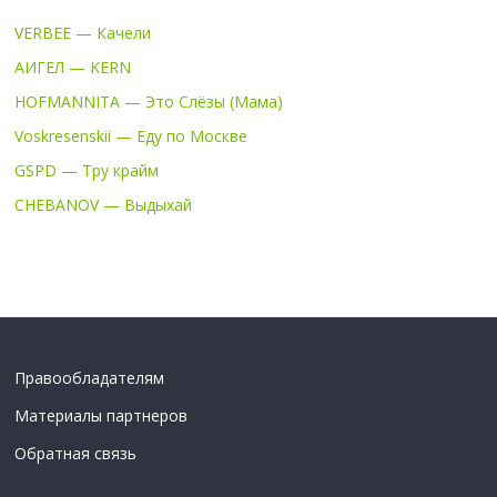
VERBEE — Качели
АИГЕЛ — KERN
HOFMANNITA — Это Слёзы (Мама)
Voskresenskii — Еду по Москве
GSPD — Тру крайм
CHEBANOV — Выдыхай
Правообладателям
Материалы партнеров
Обратная связь