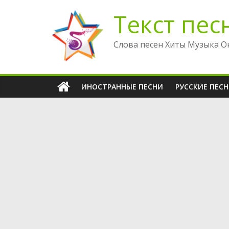
Перейти
Текст пес
к
содержимому
Слова песен Хиты Музыка О
ИНОСТРАННЫЕ ПЕСНИ
РУССКИЕ ПЕС