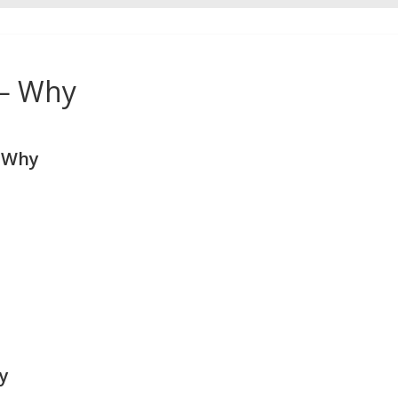
— Why
 Why
y