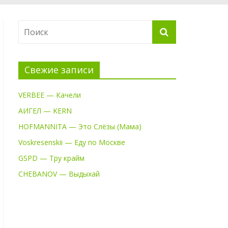
Свежие записи
VERBEE — Качели
АИГЕЛ — KERN
HOFMANNITA — Это Слёзы (Мама)
Voskresenskii — Еду по Москве
GSPD — Тру крайм
CHEBANOV — Выдыхай