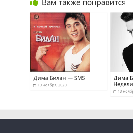
Вам также понравится
Дима Билан — SMS
Дима 
Недел
13 ноября, 2020
13 нояб