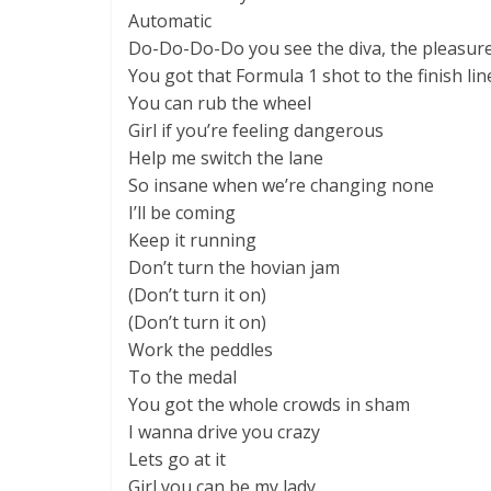
Automatic
Do-Do-Do-Do you see the diva, the pleasure
You got that Formula 1 shot to the finish lin
You can rub the wheel
Girl if you’re feeling dangerous
Help me switch the lane
So insane when we’re changing none
I’ll be coming
Keep it running
Don’t turn the hovian jam
(Don’t turn it on)
(Don’t turn it on)
Work the peddles
To the medal
You got the whole crowds in sham
I wanna drive you crazy
Lets go at it
Girl you can be my lady