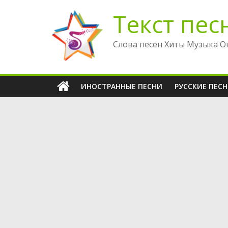
Перейти
Текст пес
к
содержимому
Слова песен Хиты Музыка О
ИНОСТРАННЫЕ ПЕСНИ
РУССКИЕ ПЕС