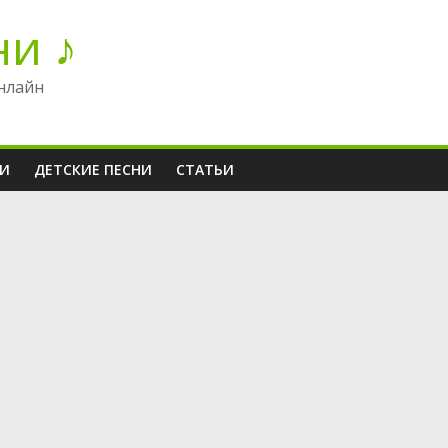
ни ♪
нлайн
НИ
ДЕТСКИЕ ПЕСНИ
СТАТЬИ