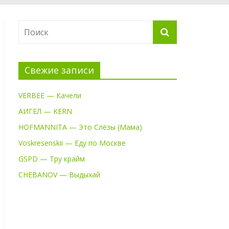
Свежие записи
VERBEE — Качели
АИГЕЛ — KERN
HOFMANNITA — Это Слёзы (Мама)
Voskresenskii — Еду по Москве
GSPD — Тру крайм
CHEBANOV — Выдыхай