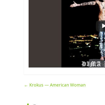
←
Krokus — American Woman