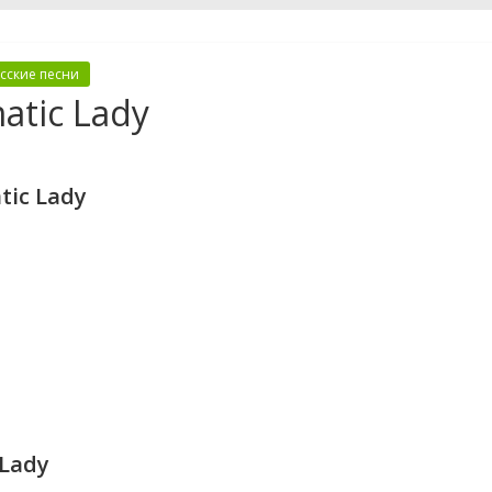
усские песни
tic Lady
ic Lady
Lady