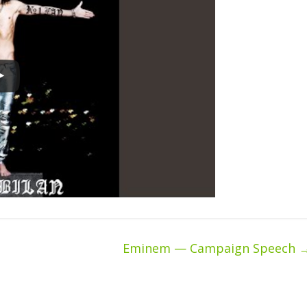
Eminem — Campaign Speech