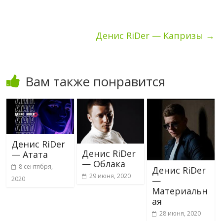
Денис RiDer — Капризы
→
Вам также понравится
Денис RiDer
Денис RiDer
— Атата
— Облака
8 сентября,
Денис RiDer
29 июня, 2020
2020
—
Материальн
ая
28 июня, 2020