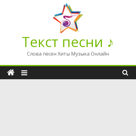
Перейти
к
содержимому
Текст песни ♪
Слова песен Хиты Музыка Онлайн