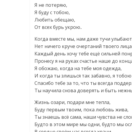
Я не потеряю,
Я буду с тобою,
Любить обещаю,
От всех бурь укрою..
Когда вместе мы, нам даже тучи улыбают
Нет ничего круче очертаний твоего лица
Каждый день хочу тебе ещё сильней пон
Пронесу я на руках счастье наше до конца
Я обожаю, когда на тебе моя одежда,
И когда ты злишься так забавно, я тобою
Спасибо тебе за то, что ты всегда подде
Ты научила снова доверять и быть нежн
Жизнь озари, подари мне тепла,
Буду первым твоим, пока любовь жива,
Ты знаешь всё сама, наши чувства не сло
Будто в этом мире мы одни, будто мы ос
В сердце своём нас всегда храни,