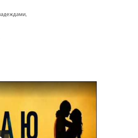
надеждами,
…