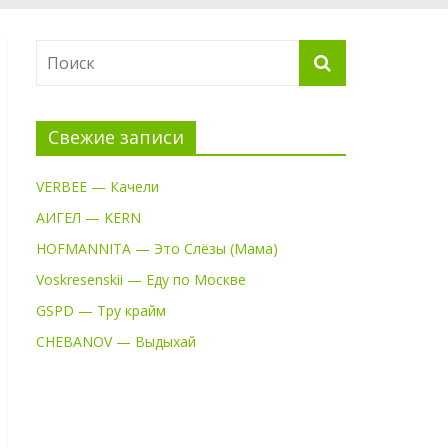
Свежие записи
VERBEE — Качели
АИГЕЛ — KERN
HOFMANNITA — Это Слёзы (Мама)
Voskresenskii — Еду по Москве
GSPD — Тру крайм
CHEBANOV — Выдыхай