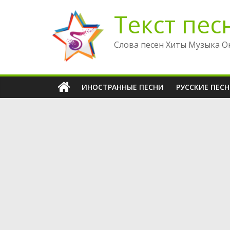
Перейти
Текст пес
к
содержимому
Слова песен Хиты Музыка О
ИНОСТРАННЫЕ ПЕСНИ
РУССКИЕ ПЕС