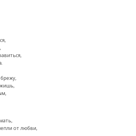
ся,
,
равиться,
.
 брежу,
ржишь,
ым,
мать,
лепли от любви,