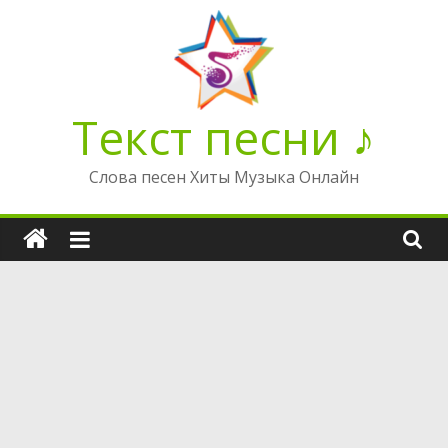
Перейти
к
содержимому
Текст песни ♪
Слова песен Хиты Музыка Онлайн