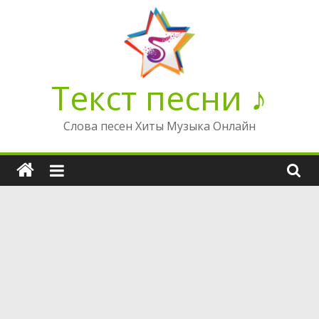
Перейти
к
содержимому
Текст песни ♪
Слова песен Хиты Музыка Онлайн