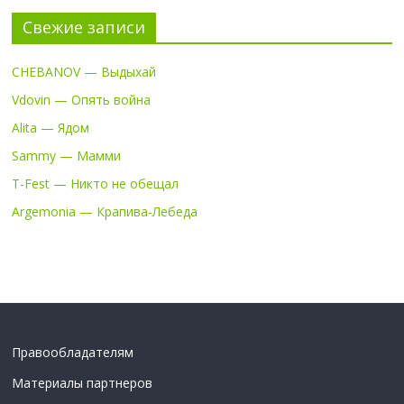
Свежие записи
CHEBANOV — Выдыхай
Vdovin — Опять война
Alita — Ядом
Sammy — Мамми
T-Fest — Никто не обещал
Argemonia — Крапива-Лебеда
Правообладателям
Материалы партнеров