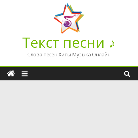
Перейти
к
содержимому
Текст песни ♪
Слова песен Хиты Музыка Онлайн