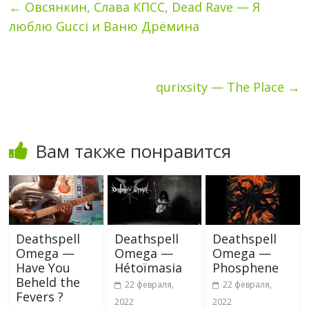
←
Овсянкин, Слава КПСС, Dead Rave — Я
люблю Gucci и Ваню Дрёмина
qurixsity — The Place
→
Вам также понравится
Deathspell
Deathspell
Deathspell
Omega —
Omega —
Omega —
Have You
Hétoïmasia
Phosphene
Beheld the
22 февраля,
22 февраля,
Fevers ?
2022
2022