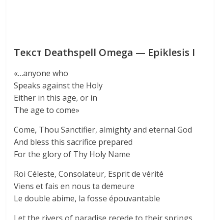
Текст Deathspell Omega — Epiklesis I
«…anyone who
Speaks against the Holy
Either in this age, or in
The age to come»
Come, Thou Sanctifier, almighty and eternal God
And bless this sacrifice prepared
For the glory of Thy Holy Name
Roi Céleste, Consolateur, Esprit de vérité
Viens et fais en nous ta demeure
Le double abime, la fosse épouvantable
Let the rivers of paradise recede to their springs