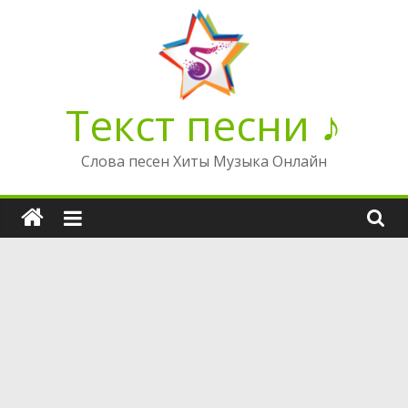
Перейти
к
содержимому
Текст песни ♪
Слова песен Хиты Музыка Онлайн