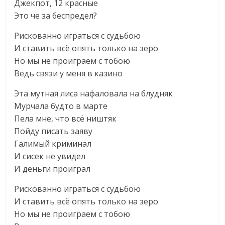
Джекпот, 12 красные
Это че за беспредел?
Рискованно играться с судьбою
И ставить всё опять только на зеро
Но мы не проиграем с тобою
Ведь связи у меня в казино
Эта мутная лиса нафаловала на блудняк
Мурчала будто в марте
Пела мне, что всё ништяк
Пойду писать заяву
Галимый криминал
И сисек не увидел
И деньги проиграл
Рискованно играться с судьбою
И ставить всё опять только на зеро
Но мы не проиграем с тобою