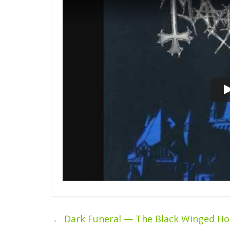
←
Dark Funeral — The Black Winged Ho