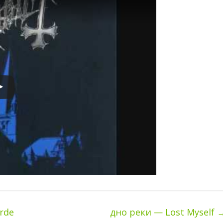
rde
дно реки — Lost Myself