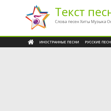
Перейти
Текст пес
к
содержимому
Слова песен Хиты Музыка О
ИНОСТРАННЫЕ ПЕСНИ
РУССКИЕ ПЕС