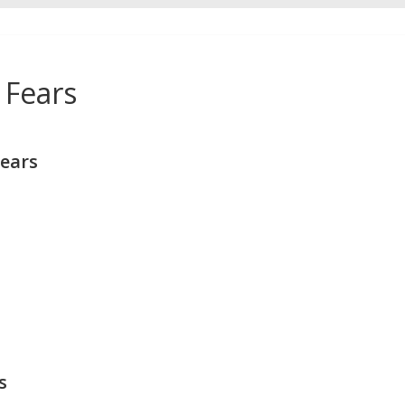
 Fears
ears
s