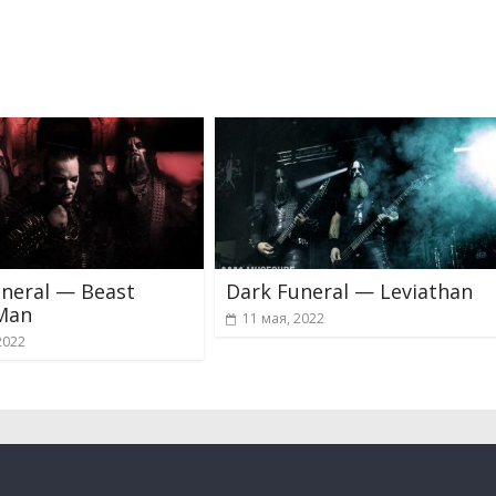
neral — Beast
Dark Funeral — Leviathan
Man
11 мая, 2022
2022