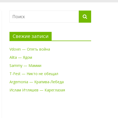
Свежие записи
Vdovin — Опять война
Alita — Ядом
Sammy — Мамми
T-Fest — Никто не обещал
Argemonia — Крапива-Лебеда
Ислам Итляшев — Кареглазая