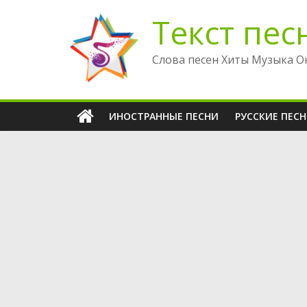
Перейти
Текст пес
к
содержимому
Слова песен Хиты Музыка О
ИНОСТРАННЫЕ ПЕСНИ
РУССКИЕ ПЕС