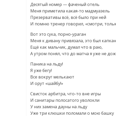
Десятый номер — фаченый отель
Меня приметила какая-то мадмуазель
Презервативы всё, всё было при ней
И помню тренер говорил, «смотри, тольк
Вот это сука, порно-ураган
Меня к дивану привязала, это был капкан
Ещё как мальчик, думал что в раю,
А утром понял, что до матча я уже не дож
Паника на льду!
Я уже бегу!
Все вокруг мелькают
И орут «шайбу!»
Свисток арбитра, что-то вне игры
И санитары полосатого уволокли
У них замена дауны на льду
Уже три клюшки поломали о мою башку