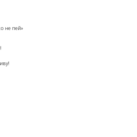
о не пей»
!
иву!