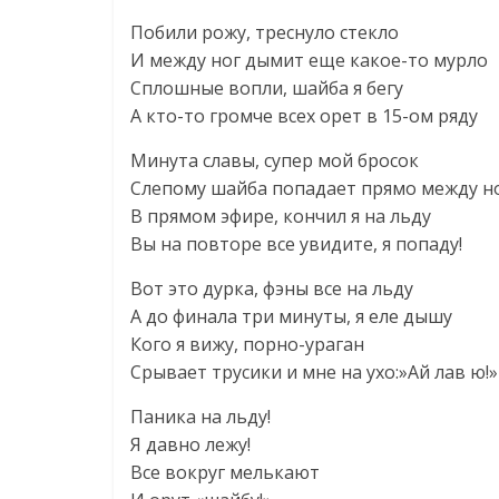
Побили рожу, треснуло стекло
И между ног дымит еще какое-то мурло
Сплошные вопли, шайба я бегу
А кто-то громче всех орет в 15-ом ряду
Минута славы, супер мой бросок
Слепому шайба попадает прямо между н
В прямом эфире, кончил я на льду
Вы на повторе все увидите, я попаду!
Вот это дурка, фэны все на льду
А до финала три минуты, я еле дышу
Кого я вижу, порно-ураган
Срывает трусики и мне на ухо:»Ай лав ю!»
Паника на льду!
Я давно лежу!
Все вокруг мелькают