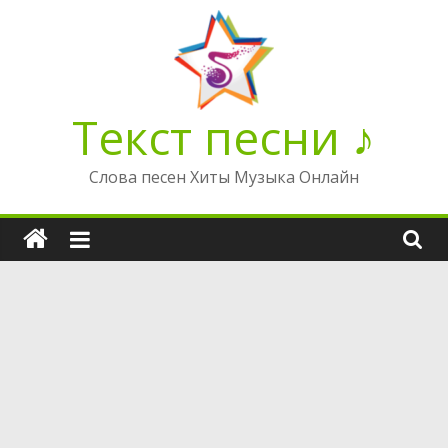
Перейти
к
содержимому
Текст песни ♪
Слова песен Хиты Музыка Онлайн