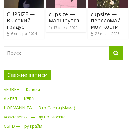
CUPSIZE —
cupsize —
cupsize —
Высокий
маршрутка
переломай
градус
мои кости
17 июля, 2025
6 января, 2024
28 июля, 2025
Свежие записи
VERBEE — Качели
АИГЕЛ — KERN
HOFMANNITA — Это Слёзы (Мама)
Voskresenskii — Еду по Москве
GSPD — Тру крайм