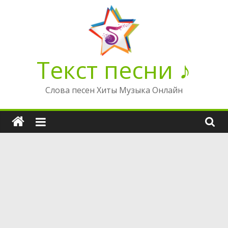
Перейти
к
содержимому
Текст песни ♪
Слова песен Хиты Музыка Онлайн