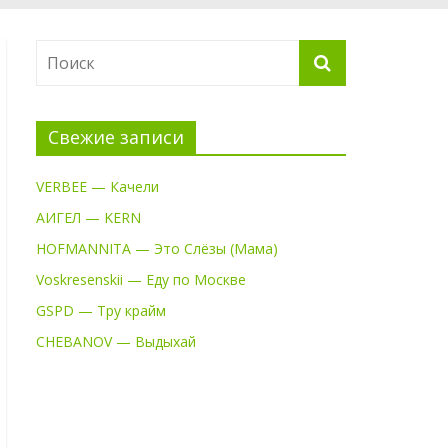
Свежие записи
VERBEE — Качели
АИГЕЛ — KERN
HOFMANNITA — Это Слёзы (Мама)
Voskresenskii — Еду по Москве
GSPD — Тру крайм
CHEBANOV — Выдыхай