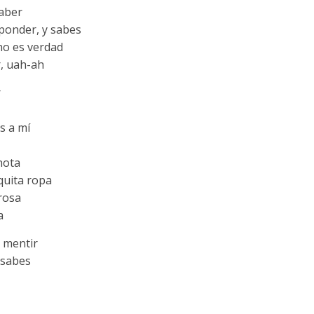
aber
ponder, y sabes
no es verdad
r, uah-ah
r
s a mí
nota
quita ropa
rosa
a
 mentir
 sabes