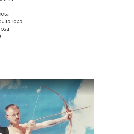
nota
quita ropa
rosa
a