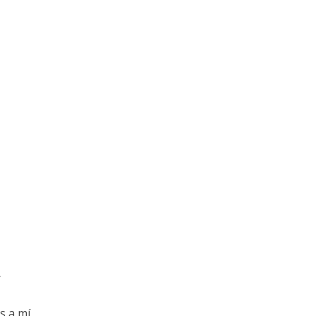
r
s a mí