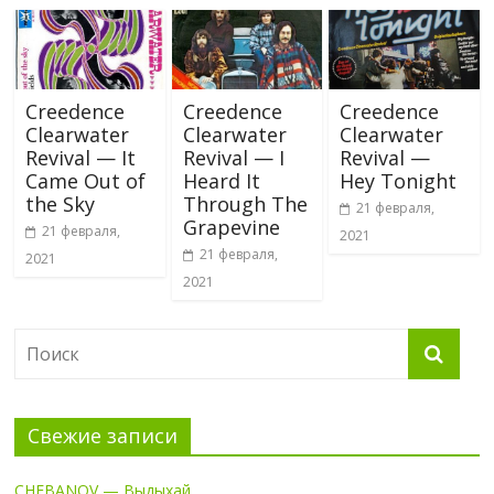
Creedence
Creedence
Creedence
Clearwater
Clearwater
Clearwater
Revival — It
Revival — I
Revival —
Came Out of
Heard It
Hey Tonight
the Sky
Through The
21 февраля,
Grapevine
21 февраля,
2021
21 февраля,
2021
2021
Свежие записи
CHEBANOV — Выдыхай