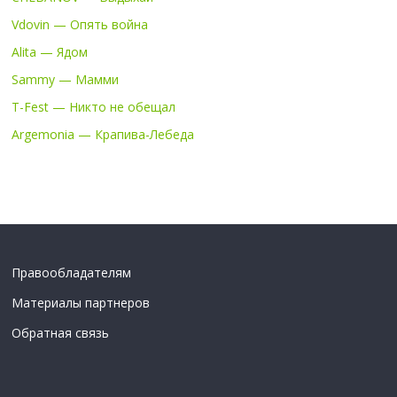
Vdovin — Опять война
Alita — Ядом
Sammy — Мамми
T-Fest — Никто не обещал
Argemonia — Крапива-Лебеда
Правообладателям
Материалы партнеров
Обратная связь