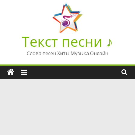
Перейти
к
содержимому
Текст песни ♪
Слова песен Хиты Музыка Онлайн