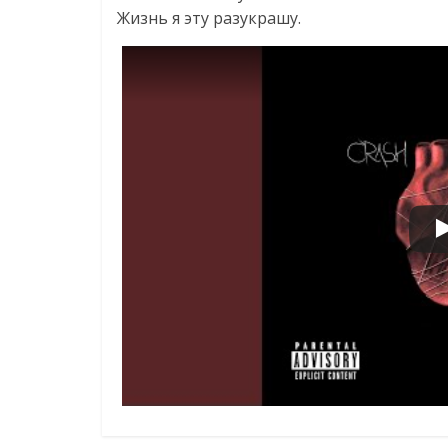
Жизнь я эту разукрашу.