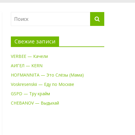
Свежие записи
VERBEE — Качели
АИГЕЛ — KERN
HOFMANNITA — Это Слёзы (Мама)
Voskresenskii — Еду по Москве
GSPD — Тру крайм
CHEBANOV — Выдыхай