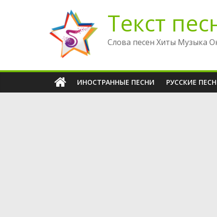
Перейти
Текст пес
к
содержимому
Слова песен Хиты Музыка О
ИНОСТРАННЫЕ ПЕСНИ
РУССКИЕ ПЕС