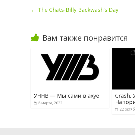
←
The Chats-Billy Backwash’s Day
Вам также понравится
УННВ — Мы сами в ахуе
Crash,
Напор
8 марта, 2022
22 октяб