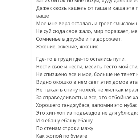
Затих биток но мне похуй, буду дальше 
Даже сквозь кашель от гаша и каша эта п
ваше
Мое мне вера осталась и греет смыслом 
Не суй сюда свое жало, мир поражает, м
Сомненье в дружбе и та дорожает.
Жжение, жжение, жжение
Где-то в груди где-то остались пути,
Нести свое и нести, месить тесто мой ст
Не спизжено все и мое, больше не тянет 
Видно окошко в нем свет этих домов эта
Не тыкал в спину ножей, не жил как мраз
За справедливость и все, это отбойная х
Хорошего ганджубаса, запомни это нубас
Это хип-хоп из подъездов не для ублюдк
И я ебашу ебашу ебашу
По стенам строки мажу
Как жопой по бумаге