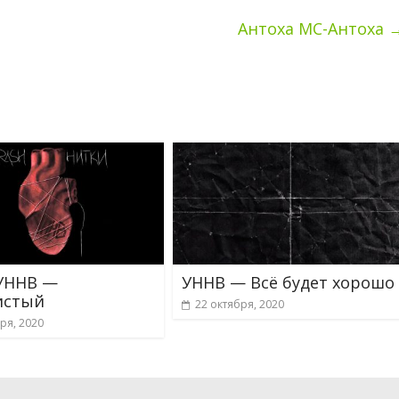
Антоха МС-Антоха
 УННВ —
УННВ — Всё будет хорошо
истый
22 октября, 2020
ря, 2020