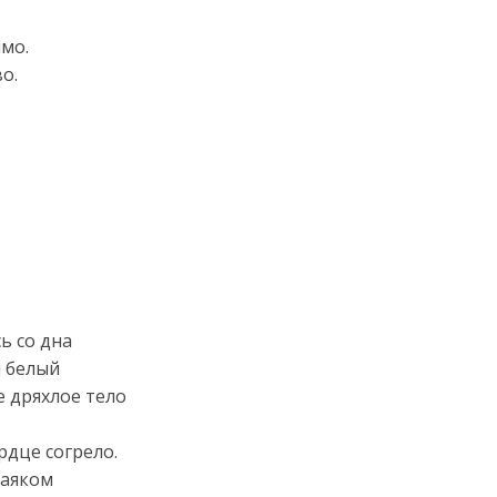
имо.
о.
ь со дна
я белый
е дряхлое тело
рдце согрело.
маяком