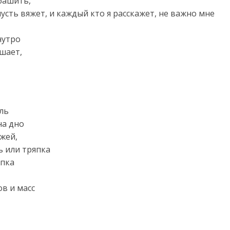
ебашить,
усть вяжет, и каждый кто я расскажет, не важно мне
нутро
ешает,
иль
на дно
жей,
ь или тряпка
апка
ов и масс