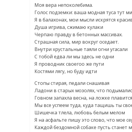
Моя вера непоколебима.
Голос подземки: ваша модная туса тут м
Я в балахонах, мои мысли искрятся красив
Душа игрива, сжимаю кулаки
Черпаю правду в бетонных массивах.
Страшная сила, мир вокруг оседает.
Внутри хрустальные таяли огни угасали
С тобой едва ли мы здесь не одни
Я проводник своегоо же пути
Костями лягу, но буду идти
Стопы стирая, педали снашивая
Ладони в старых мозолях, что подымалис
Говном запахла весна, на ложке плавитс
Мы все успеем туда, куда тащишь ты сво
Шишечка тлела, любовь белым мелом
Я на асфальте пишу это слово, что мое се
Каждой бездомной собаке пусть станет 