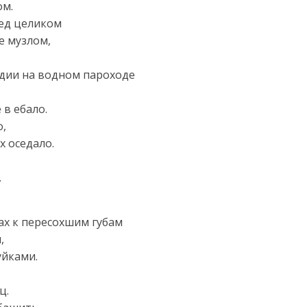
ом.
бед целиком
е музлом,
одии на водном пароходе
 в ебало.
о,
х оседало.
.
ах к пересохшим губам
,
уйками.
ц.