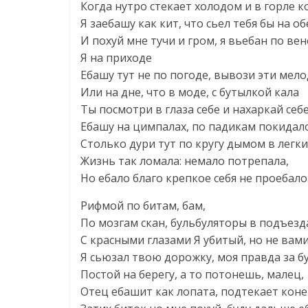
Когда нутро стекает холодом и в горле к
Я заебашу как кит, что сьел тебя бы на о
И похуй мне тучи и гром, я вьебан по вен
Я на приходе
Ебашу тут не по погоде, вывози эти мел
Или на дне, что в моде, с бутылкой кала
Ты посмотри в глаза себе и нахаркай себе
Ебашу на цимпалах, по падикам покидал
Столько дури тут по кругу дымом в легки
Жизнь так ломала: немало потрепала,
Но ебало благо крепкое себя не проебало
Рифмой по битам, бам,
По мозгам скан, бульбуляторы в подъезд
С красными глазами Я убитый, но не вами
Я сьюзал твою дорожку, моя правда за б
Постой на берегу, а то потонешь, малец,
Отец ебашит как лопата, подтекает коне