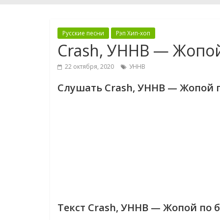
Русские песни
Рэп Хип-хоп
Crash, УННВ — Жопой
22 октября, 2020
УННВ
Слушать Crash, УННВ — Жопой 
Текст Crash, УННВ — Жопой по 