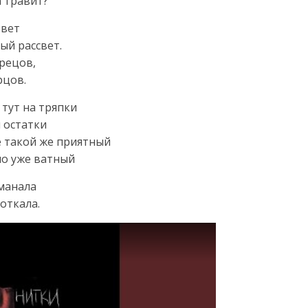
а травит?
твет
ый рассвет.
рецов,
рцов.
 тут на тряпки
й остатки
се такой же приятный
но уже ватный
шманала
откала.