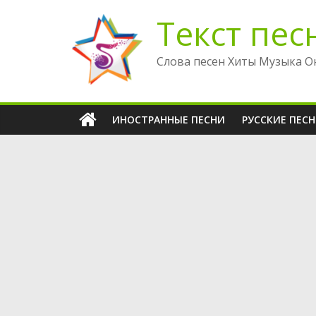
Перейти
Текст пес
к
содержимому
Слова песен Хиты Музыка О
ИНОСТРАННЫЕ ПЕСНИ
РУССКИЕ ПЕС