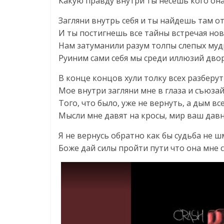
Какую правду внутри ты несешь кого он
Загляни внутрь себя и ты найдешь там о
И ты постигнешь все тайны встречая нов
Нам затуманили разум толпы слепых муд
Руиним сами себя мы среди иллюзий дво
В конце концов хули толку всех разберут
Мое внутри загляни мне в глаза и съюза
Того, что было, уже не вернуть, а дым в
Мысли мне давят на кросы, мир ваш дав
Я не вернусь обратно как бы судьба не 
Боже дай силы пройти пути что она мне с