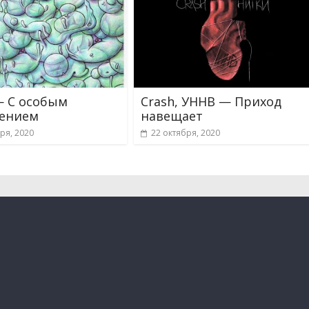
 С особым
Crash, УННВ — Приход
оением
навещает
ря, 2020
22 октября, 2020