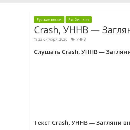
Русские песни
Рэп Хип-хоп
Crash, УННВ — Загля
22 октября, 2020
УННВ
Слушать Crash, УННВ — Загляни
Текст Crash, УННВ — Загляни вн