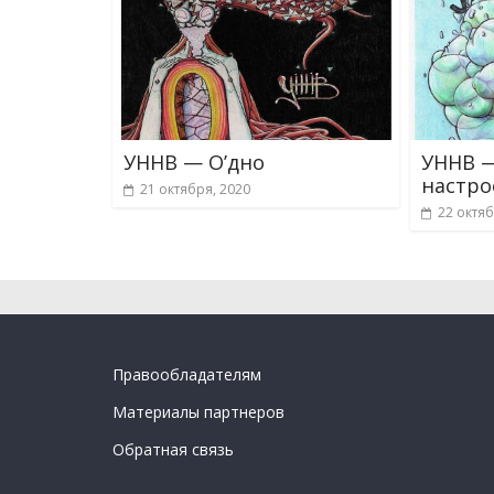
УННВ — О’дно
УННВ —
настр
21 октября, 2020
22 октяб
Правообладателям
Материалы партнеров
Обратная связь