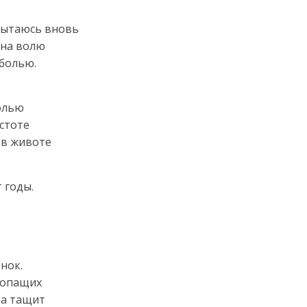
 пытаюсь вновь
 на волю
болью.
солью
устоте
 в животе
 годы.
нок.
ропащих
та тащит