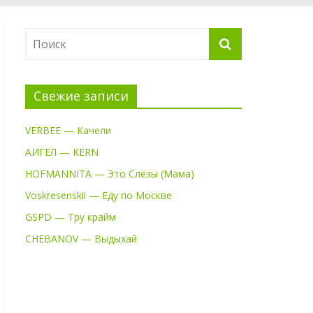
Свежие записи
VERBEE — Качели
АИГЕЛ — KERN
HOFMANNITA — Это Слёзы (Мама)
Voskresenskii — Еду по Москве
GSPD — Тру крайм
CHEBANOV — Выдыхай