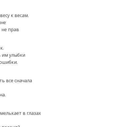
есу к весам.
мне
 не прав
к.
 им улыбки
 ошибки.
ть все сначала
на.
мелькает в глазах