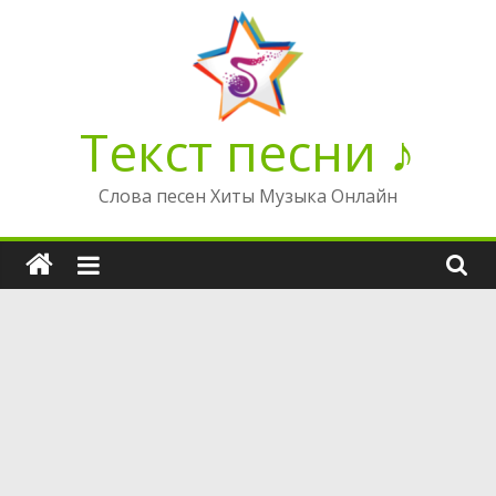
Перейти
к
содержимому
Текст песни ♪
Слова песен Хиты Музыка Онлайн