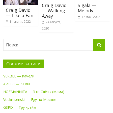
Craig David
Sigala —
Craig David
— Walking
Melody
— Like a Fan
Away
17 мая, 2022
11 июня, 2022
24 августа,
2020
Свежие записи
VERBEE — Качели
АИГЕЛ — KERN
HOFMANNITA — Это Слёзы (Мама)
Voskresenskii — Еду по Москве
GSPD — Тру крайм