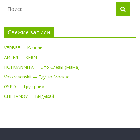
Свежие записи
VERBEE — Качели
АИГЕЛ — KERN
HOFMANNITA — Это Слёзы (Мама)
Voskresenskii — Еду по Москве
GSPD — Тру крайм
CHEBANOV — Выдыхай