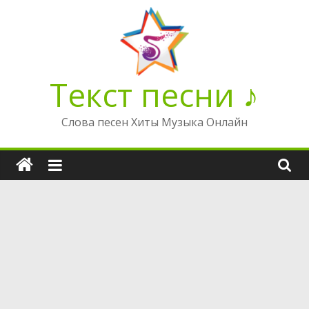
Перейти
к
содержимому
Текст песни ♪
Слова песен Хиты Музыка Онлайн