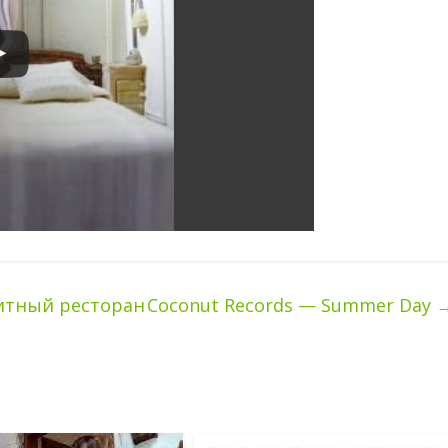
литный ресторан
Coconut Records — Summer Day