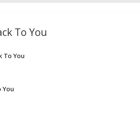
ack To You
k To You
o You