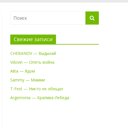
Свежие записи
CHEBANOV — Выдыхай
Vdovin — Опять война
Alita — Ядом
Sammy — Мамми
T-Fest — Никто не обещал
Argemonia — Крапива-Лебеда