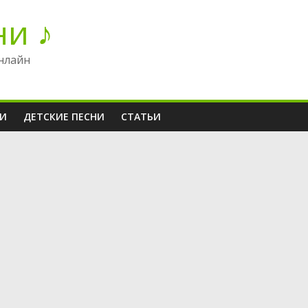
ни ♪
нлайн
НИ
ДЕТСКИЕ ПЕСНИ
СТАТЬИ