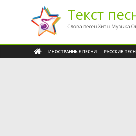
Перейти
Текст пес
к
содержимому
Слова песен Хиты Музыка О
ИНОСТРАННЫЕ ПЕСНИ
РУССКИЕ ПЕС