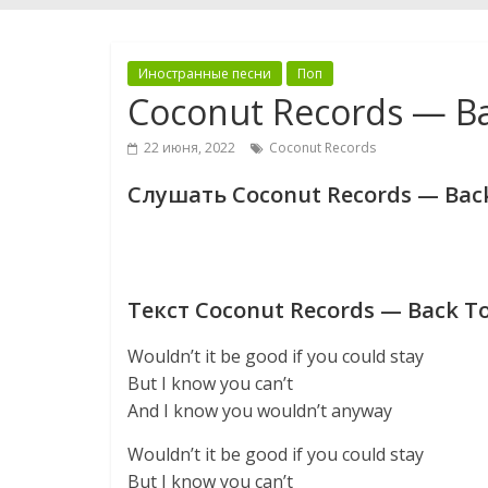
Иностранные песни
Поп
Coconut Records — B
22 июня, 2022
Coconut Records
Слушать Coconut Records — Bac
Текст Coconut Records — Back T
Wouldn’t it be good if you could stay
But I know you can’t
And I know you wouldn’t anyway
Wouldn’t it be good if you could stay
But I know you can’t