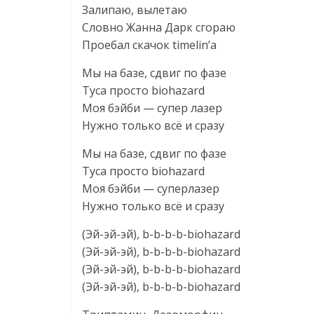
Залипаю, вылетаю
Словно Жанна Дарк сгораю
Проебал скачок timelin’а
Мы на базе, сдвиг по фазе
Туса просто biohazard
Моя бэйби — супер лазер
Нужно только всё и сразу
Мы на базе‚ сдвиг по фазе
Туса просто biohazard
Моя бэйби — суперлазер
Нужно только всё и сразу
(Эй-эй-эй), b-b-b-b-biohazard
(Эй-эй-эй), b-b-b-b-biohazard
(Эй-эй-эй), b-b-b-b-biohazard
(Эй-эй-эй), b-b-b-b-biohazard