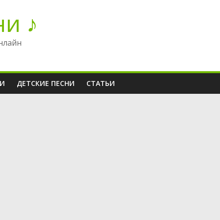
ни ♪
нлайн
НИ
ДЕТСКИЕ ПЕСНИ
СТАТЬИ