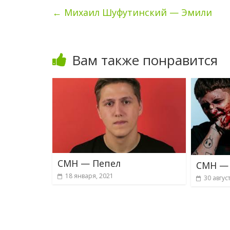
←
Михаил Шуфутинский — Эмили
Вам также понравится
CMH — Пепел
CMH —
18 января, 2021
30 авгус