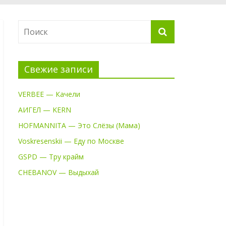
Свежие записи
VERBEE — Качели
АИГЕЛ — KERN
HOFMANNITA — Это Слёзы (Мама)
Voskresenskii — Еду по Москве
GSPD — Тру крайм
CHEBANOV — Выдыхай