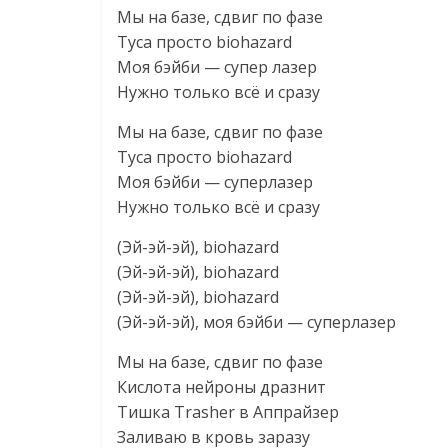
Мы на базе, сдвиг по фазе
Туса просто biohazard
Моя бэйби — супер лазер
Нужно только всё и сразу
Мы на базе‚ сдвиг по фазе
Туса просто biohazard
Моя бэйби — суперлазер
Нужно только всё и сразу
(Эй-эй-эй)‚ biohazard
(Эй-эй-эй)‚ biohazard
(Эй-эй-эй), biohazard
(Эй-эй-эй), моя бэйби — суперлазер
Мы на базе‚ сдвиг по фазе
Кислота нейроны дразнит
Тишка Trasher в Аппрайзер
Заливаю в кровь заразу