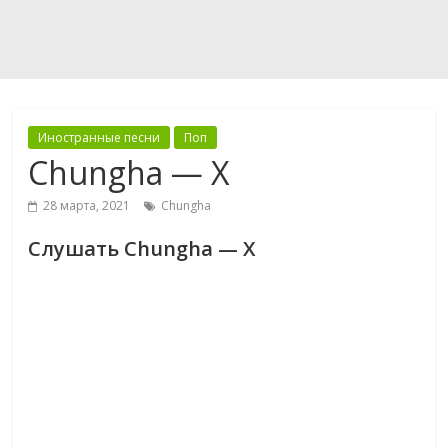
Иностранные песни
Поп
Chungha — X
28 марта, 2021
Chungha
Слушать Chungha — X