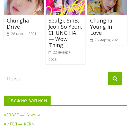
Chungha —
Seulgi, SinB,
Chungha —
Drive
Jeon So Yeon,
Young In
CHUNG HA
Love
28 марта, 2021
— Wow
28 марта, 2021
Thing
22 января,
2023
Свежие записи
VERBEE — Качели
АИГЕЛ — KERN