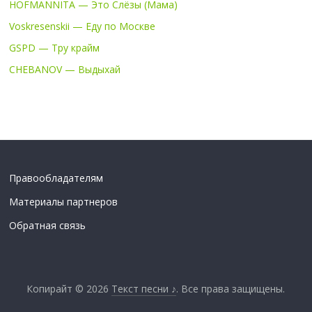
HOFMANNITA — Это Слёзы (Мама)
Voskresenskii — Еду по Москве
GSPD — Тру крайм
CHEBANOV — Выдыхай
Правообладателям
Материалы партнеров
Обратная связь
Копирайт © 2026
Текст песни ♪
. Все права защищены.