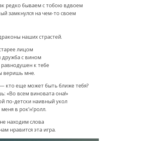
ак редко бываем с тобою вдвоем
ый замкнулся на чем-то своем
драконы наших страстей.
 старее лицом
я дружба с вином
л равнодушен к тебе
ты веришь мне.
— кто еще может быть ближе тебя?
шь: «Во всем виновата она!»
ой по-детски наивный укол
меня в рок’н’ролл.
 не находим слова
ам нравится эта игра.