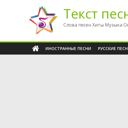
Перейти
Текст пес
к
содержимому
Слова песен Хиты Музыка О
ИНОСТРАННЫЕ ПЕСНИ
РУССКИЕ ПЕС