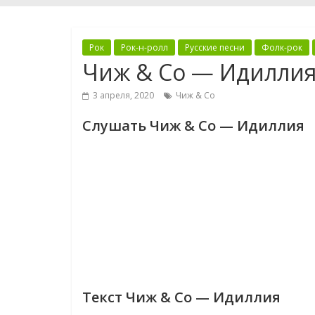
Рок
Рок-н-ролл
Русские песни
Фолк-рок
Чиж & Co — Идилли
3 апреля, 2020
Чиж & Co
Слушать Чиж & Co — Идиллия
Текст Чиж & Co — Идиллия