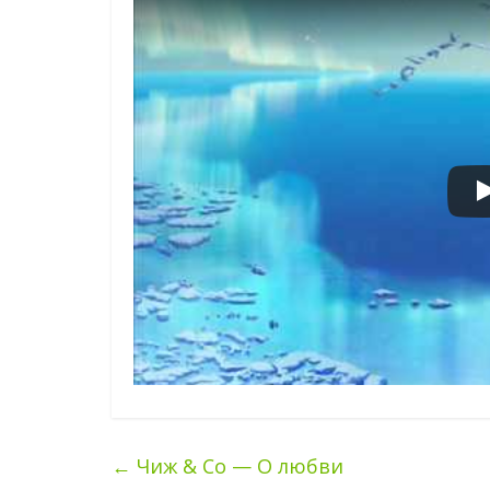
←
Чиж & Co — О любви