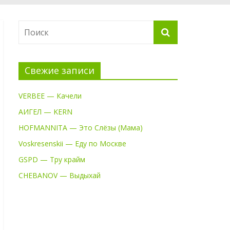
Свежие записи
VERBEE — Качели
АИГЕЛ — KERN
HOFMANNITA — Это Слёзы (Мама)
Voskresenskii — Еду по Москве
GSPD — Тру крайм
CHEBANOV — Выдыхай