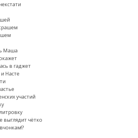
 некстати
ашей
 крашем
аршем
сь Маша
покажет
ась в гаджет
 и Насте
сти
частье
енских участий
ку
илитровку
де выглядит чётко
евчонкам!?