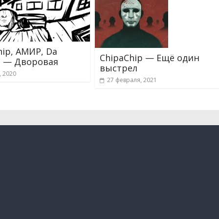
hip, АМИР, Da
ChipaChip — Ещё один
 — Дворовая
выстрел
, 2020
27 февраля, 2021