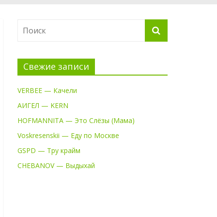
Свежие записи
VERBEE — Качели
АИГЕЛ — KERN
HOFMANNITA — Это Слёзы (Мама)
Voskresenskii — Еду по Москве
GSPD — Тру крайм
CHEBANOV — Выдыхай