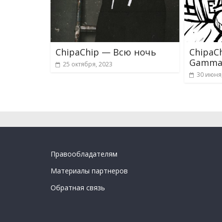
ChipaChip — Всю ночь
ChipaC
Gamma
25 октября, 2023
30 июня
Правообладателям
Материалы партнеров
Обратная связь