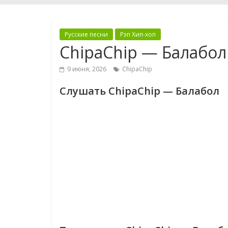
Русские песни
Рэп Хип-хоп
ChipaChip — Балабол
9 июня, 2026
ChipaChip
Слушать ChipaChip — Балабол