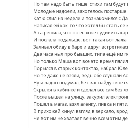
Но там надо быть тише, стихи там будут
Молодые надоели, захотелось постарше
Катю слил на неделе и познакомился с Д
Написал ей как-то что хотел бы стать её
А та решила, что он ее хочет удивить к
И послала подальше, вот такая вот лажа
Заливал обиду в баре и вдруг встретила
Два часа ныл про бывших, типа ещё им 
Но только Маша вот все это время пялил
Порылся в старых контактах, набрал Юле
Но те даже не взяли, ведь обе слушали А
Ну и ладно подумал, без вас найду свое с
Скрылся в кабинке и сделал все сам без ж
После вышел на улицу, закурил электрон
Пошел в магаз, взял алёнку, пивка и пят
В прихожей кинул взгляд в зеркало, вро
Че вот им не хватает вечно всем этим д