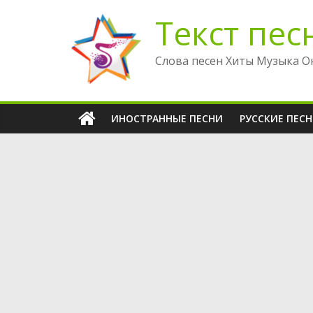
Перейти
Текст пес
к
содержимому
Слова песен Хиты Музыка О
ИНОСТРАННЫЕ ПЕСНИ
РУССКИЕ ПЕС