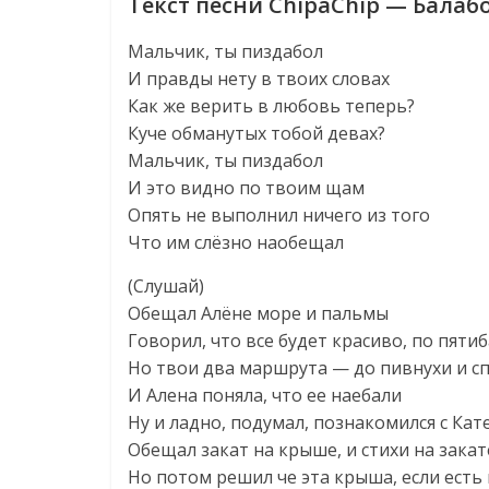
Текст песни ChipaChip — Балаб
Мальчик, ты пиздабол
И правды нету в твоих словах
Как же верить в любовь теперь?
Куче обманутых тобой девах?
Мальчик, ты пиздабол
И это видно по твоим щам
Опять не выполнил ничего из того
Что им слёзно наобещал
(Слушай)
Обещал Алёне море и пальмы
Говорил, что все будет красиво, по пяти
Но твои два маршрута — до пивнухи и с
И Алена поняла, что ее наебали
Ну и ладно, подумал, познакомился с Кат
Обещал закат на крыше, и стихи на закат
Но потом решил че эта крыша, если есть