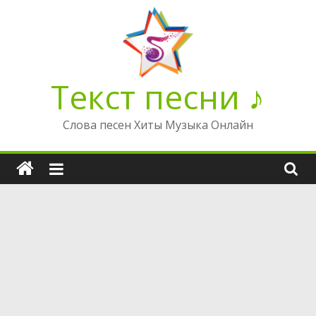
Перейти
к
содержимому
Текст песни ♪
Слова песен Хиты Музыка Онлайн