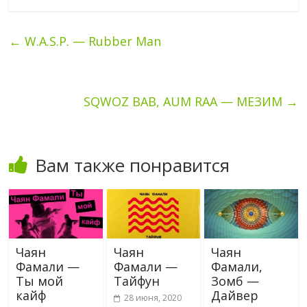
←
W.A.S.P. — Rubber Man
SQWOZ BAB, AUM RAA — МЕЗИМ
→
Вам также понравится
Чаян
Чаян
Чаян
Фамали —
Фамали —
Фамали,
Ты мой
Тайфун
Зомб —
кайф
Дайвер
28 июня, 2020