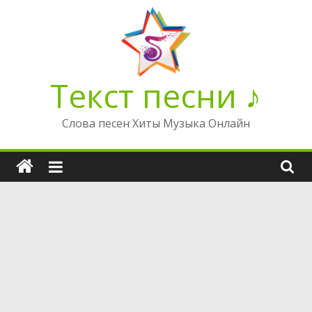
Перейти
к
содержимому
Текст песни ♪
Слова песен Хиты Музыка Онлайн