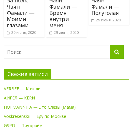
За полк,
Чаян
Чаян
Чаян
Фамали —
Фамали —
Фамали —
Время
Полуголая
Моими
внутри
29 июня, 2020
глазами
меня
29 июня, 2020
29 июня, 2020
Свежие записи
VERBEE — Качели
АИГЕЛ — KERN
HOFMANNITA — Это Слёзы (Мама)
Voskresenskii — Еду по Москве
GSPD — Тру крайм