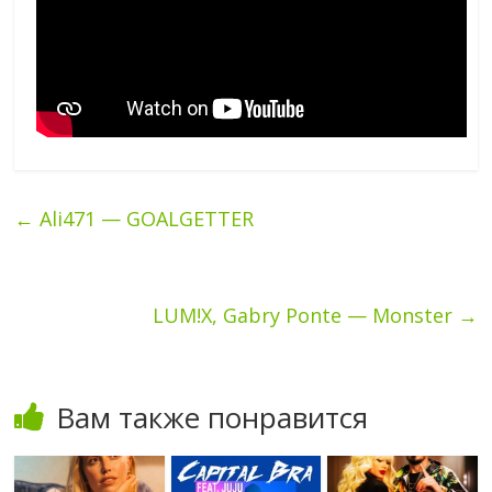
←
Ali471 — GOALGETTER
LUM!X, Gabry Ponte — Monster
→
Вам также понравится