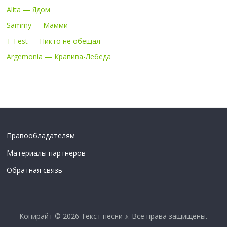
Alita — Ядом
Sammy — Мамми
T-Fest — Никто не обещал
Argemonia — Крапива-Лебеда
Правообладателям
Материалы партнеров
Обратная связь
Копирайт © 2026
Текст песни ♪
. Все права защищены.