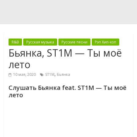
R&B
Русская музыка
Русские песни
Рэп Хип-хоп
Бьянка, ST1M — Ты моё
лето
,
10 мая, 2020
ST1M
Бьянка
Слушать Бьянка feat. ST1M — Ты моё
лето