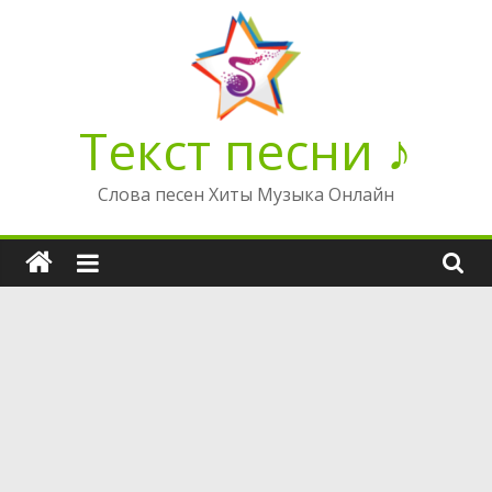
Перейти
к
содержимому
Текст песни ♪
Слова песен Хиты Музыка Онлайн