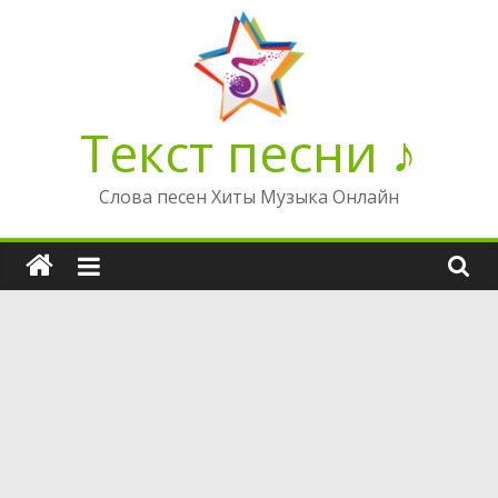
Перейти
к
содержимому
Текст песни ♪
Слова песен Хиты Музыка Онлайн