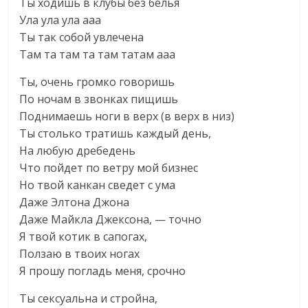
Ты ходишь в клубы без белья
Ула ула ула ааа
Ты так собой увлечена
Там та там та там татам ааа
Ты, очень громко говоришь
По ночам в звонках пищишь
Поднимаешь ноги в верх (в верх в низ)
Ты столько тратишь каждый день,
На любую дребедень
Что пойдет по ветру мой бизнес
Но твой канкан сведет с ума
Даже Элтона Джона
Даже Майкла Джексона, — точно
Я твой котик в сапогах,
Ползаю в твоих ногах
Я прошу погладь меня, срочно
Ты сексуальна и стройна,