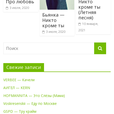
Про любовь
Никто
кроме ты
3 июля, 2020
(Летняя
Бьянка —
песня)
Никто
10 января,
кроме ты
2021
3 июля, 2020
Свежие записи
VERBEE — Качели
АИГЕЛ — KERN
HOFMANNITA — Это Слёзы (Мама)
Voskresenskii — Еду по Москве
GSPD — Тру крайм