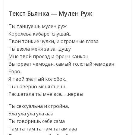
Текст Бьянка — Мулен Руж
Ты танцуешь мулен руж
Королева кабаре, слушай..
Твои тонкие чулки, и огромные глаза
Ты взяла меня за за…душу
Мне твой проезд и френч канкан
Выгорает чемодан, самый толстый чемодан
Евро..
Я твой желтый колобок,
Ты наверно меня съешь
Расшатала ты мне все……нервы
Ты сексуальна и стройна,
Ула ула ула ула ааа
Ты говоришь себе сама
Там та там та там татам ааа