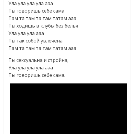
Ула ула ула ула ааа
Ты говоришь себе сама
Там та там та там татам ааа
Ты ходишь в клубы без белья
Ула ула ула ааа
Ты так собой увлечена
Там та там та там татам ааа
Ты сексуальна и стройна,
Ула ула ула ула ааа
Ты говоришь себе сама.