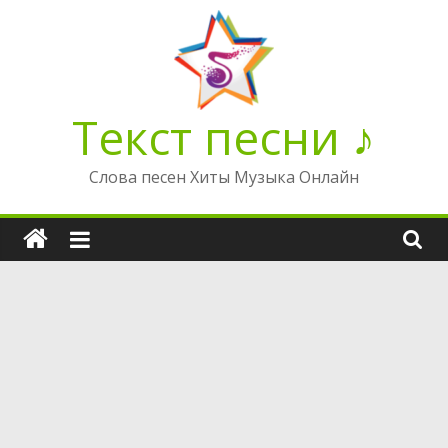
Перейти
к
содержимому
Текст песни ♪
Слова песен Хиты Музыка Онлайн