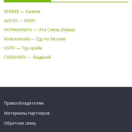
VERBEE — Качели
АИГЕЛ — KERN
HOFMANNITA — Это Слёзы (Мама)
Voskresenskii — Еду по Москве
GSPD — Тру крайм
CHEBANOV — Выдыхай
Правообладателям
Материалы партнеров
Обратная связь