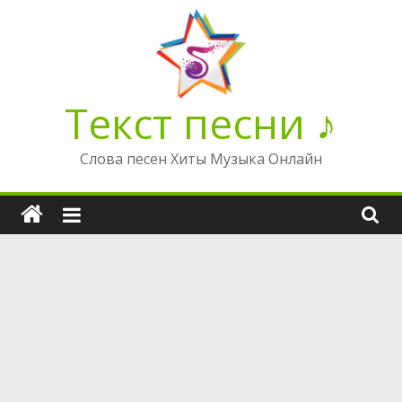
Перейти
к
содержимому
Текст песни ♪
Слова песен Хиты Музыка Онлайн