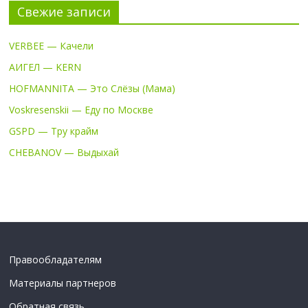
Свежие записи
VERBEE — Качели
АИГЕЛ — KERN
HOFMANNITA — Это Слёзы (Мама)
Voskresenskii — Еду по Москве
GSPD — Тру крайм
CHEBANOV — Выдыхай
Правообладателям
Материалы партнеров
Обратная связь