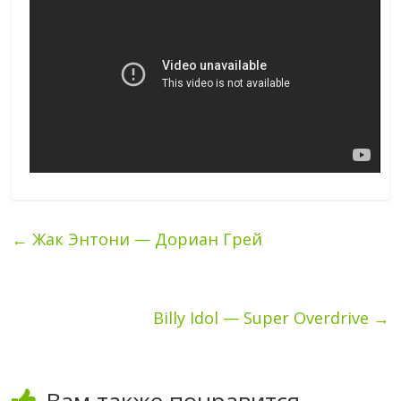
←
Жак Энтони — Дориан Грей
Billy Idol — Super Overdrive
→
Вам также понравится