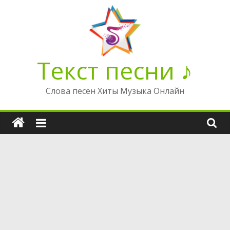
Перейти
к
содержимому
Текст песни ♪
Слова песен Хиты Музыка Онлайн