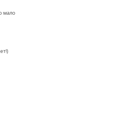
о мало
ет!)