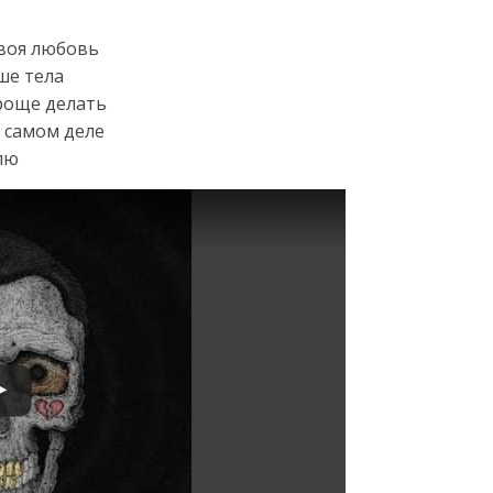
твоя любовь
ше тела
проще делать
в самом деле
елю