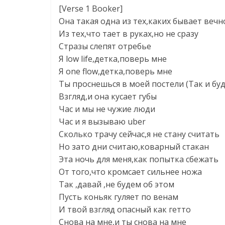
[Verse 1 Booker]
Она такая одна из тех,каких бывает вечн
Из тех,что тает в руках,но не сразу
Стразы слепят отребье
Я low life,детка,поверь мне
Я one flow,детка,поверь мне
Ты проснешься в моей постели (Так и буд
Взгляд,и она кусает губы
Час и мы не чужие люди
Час и я вызываю uber
Сколько трачу сейчас,я не стану считать
Но зато дни считаю,коварный стакан
Эта ночь для меня,как попытка сбежать
От того,что кромсает сильнее ножа
Так ,давай ,не будем об этом
Пусть коньяк гуляет по венам
И твой взгляд опасный как гетто
Снова на мне,и ты снова на мне