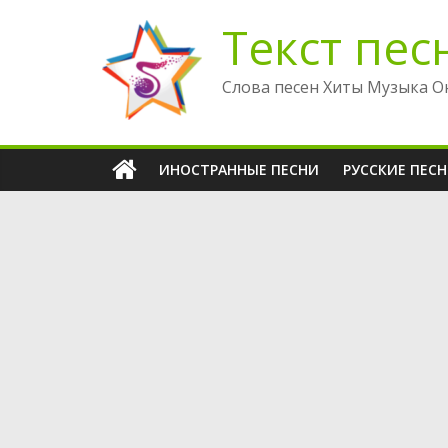
Перейти
Текст пес
к
содержимому
Слова песен Хиты Музыка О
ИНОСТРАННЫЕ ПЕСНИ
РУССКИЕ ПЕС