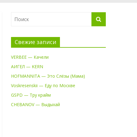
Свежие записи
VERBEE — Качели
АИГЕЛ — KERN
HOFMANNITA — Это Слёзы (Мама)
Voskresenskii — Еду по Москве
GSPD — Тру крайм
CHEBANOV — Выдыхай