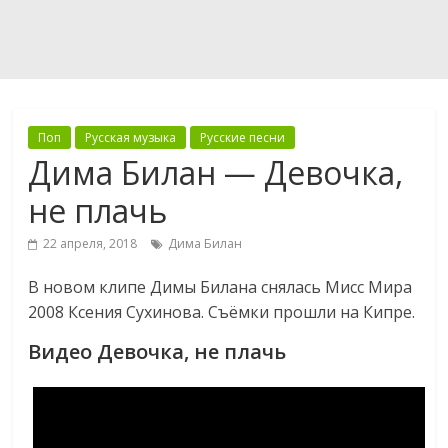
Поп
Русская музыка
Русские песни
Дима Билан — Девочка,
не плачь
22 апреля, 2018
Дима Билан
В новом клипе Димы Билана снялась Мисс Мира
2008 Ксения Сухинова. Съёмки прошли на Кипре.
Видео Девочка, не плачь