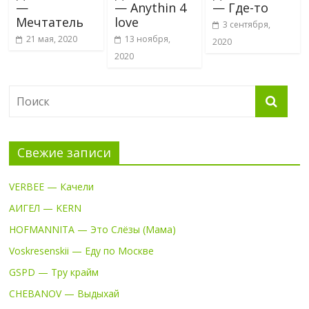
—
— Anythin 4
— Где-то
Мечтатель
love
3 сентября,
21 мая, 2020
13 ноября,
2020
2020
Свежие записи
VERBEE — Качели
АИГЕЛ — KERN
HOFMANNITA — Это Слёзы (Мама)
Voskresenskii — Еду по Москве
GSPD — Тру крайм
CHEBANOV — Выдыхай