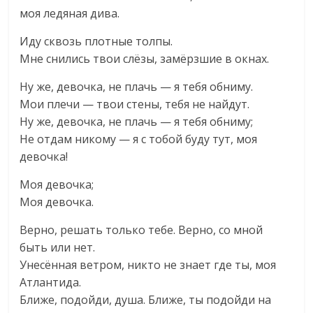
моя ледяная дива.
Иду сквозь плотные толпы.
Мне снились твои слёзы, замёрзшие в окнах.
Ну же, девочка, не плачь — я тебя обниму.
Мои плечи — твои стены, тебя не найдут.
Ну же, девочка, не плачь — я тебя обниму;
Не отдам никому — я с тобой буду тут, моя
девочка!
Моя девочка;
Моя девочка.
Верно, решать только тебе. Верно, со мной
быть или нет.
Унесённая ветром, никто не знает где ты, моя
Атлантида.
Ближе, подойди, душа. Ближе, ты подойди на