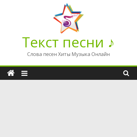
Перейти
к
содержимому
Текст песни ♪
Слова песен Хиты Музыка Онлайн