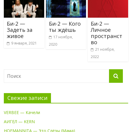
Би-2 —
Би-2 — Кого
Би-2 —
Задеть за
ты ждёшь
Личное
живое
пространст
17 ноября,
во
9 января, 2021
2020
21 ноября,
2022
Свежие записи
VERBEE — Качели
АИГЕЛ — KERN
HOFMANNITA — Это Слёзы (Мама)