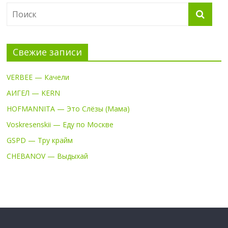
Свежие записи
VERBEE — Качели
АИГЕЛ — KERN
HOFMANNITA — Это Слёзы (Мама)
Voskresenskii — Еду по Москве
GSPD — Тру крайм
CHEBANOV — Выдыхай