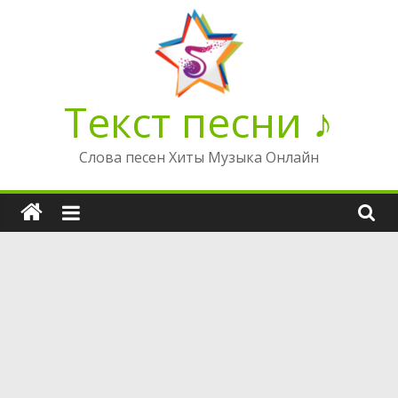
Перейти
к
содержимому
Текст песни ♪
Слова песен Хиты Музыка Онлайн