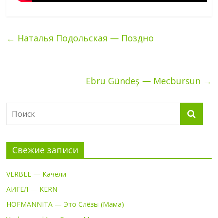
←
Наталья Подольская — Поздно
Ebru Gündeş — Mecbursun
→
Свежие записи
VERBEE — Качели
АИГЕЛ — KERN
HOFMANNITA — Это Слёзы (Мама)