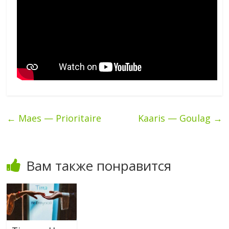
←
Maes — Prioritaire
Kaaris — Goulag
→
Вам также понравится