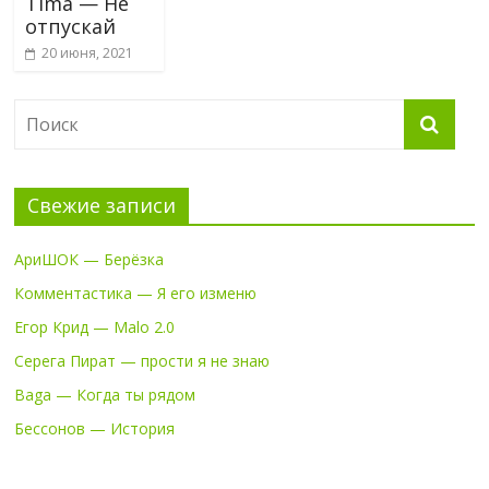
Tima — Не
отпускай
20 июня, 2021
Свежие записи
АриШОК — Берёзка
Комментастика — Я его изменю
Егор Крид — Malo 2.0
Серега Пират — прости я не знаю
Baga — Когда ты рядом
Бессонов — История