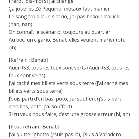
Frérot, dis-moi si j’ai changé
Ça joue les Zé Pequino, métaux faut manier
Le sang froid d’un sicario, j’ai pas besoin d’alliés
(nan, nan)
On connaît le scénario, toujours au quartier
Au bec, un cigario, Benab elles veulent marier (oh,
oh)
[Refrain : Benab]
Audi RS3, tous les feux sont verts (Audi RS3, tous les
feux sont verts)
J’ai caché mes billets verts sous terre (j’ai caché mes
billets verts sous terre)
J’suis parti d’en bas, poto, j’ai souffert (j’suis parti
d’en bas, poto, j’ai souffert)
Si tu veux nous faire, c’est une grosse erreur (hi, ah)
[Post-refrain : Benab]
J’ai quitté l’ghetto (j’suis pas là), j’suis à Varadero