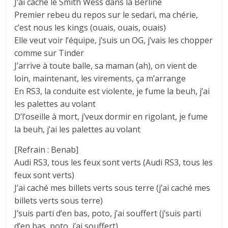
J’ai caché le Smith Wess dans la Berline
Premier rebeu du repos sur le sedari, ma chérie,
c’est nous les kings (ouais, ouais, ouais)
Elle veut voir l’équipe, j’suis un OG, j’vais les chopper
comme sur Tinder
J’arrive à toute balle, sa maman (ah), on vient de
loin, maintenant, les virements, ça m’arrange
En RS3, la conduite est violente, je fume la beuh, j’ai
les palettes au volant
D’l’oseille à mort, j’veux dormir en rigolant, je fume
la beuh, j’ai les palettes au volant
[Refrain : Benab]
Audi RS3, tous les feux sont verts (Audi RS3, tous les
feux sont verts)
J’ai caché mes billets verts sous terre (j’ai caché mes
billets verts sous terre)
J’suis parti d’en bas, poto, j’ai souffert (j’suis parti
d’en bas, poto, j’ai souffert)