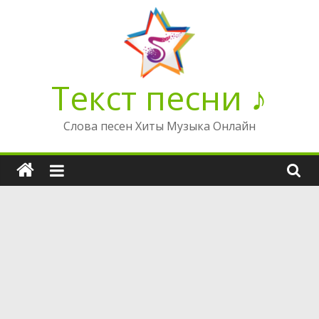
Перейти
к
содержимому
Текст песни ♪
Слова песен Хиты Музыка Онлайн