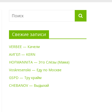
Свежие записи
VERBEE — Качели
АИГЕЛ — KERN
HOFMANNITA — Это Слёзы (Мама)
Voskresenskii — Еду по Москве
GSPD — Тру крайм
CHEBANOV — Выдыхай