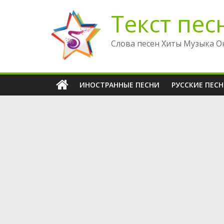
Перейти
Текст пес
к
содержимому
Слова песен Хиты Музыка О
ИНОСТРАННЫЕ ПЕСНИ
РУССКИЕ ПЕС