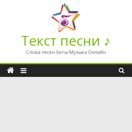
Перейти
к
содержимому
Текст песни ♪
Слова песен Хиты Музыка Онлайн