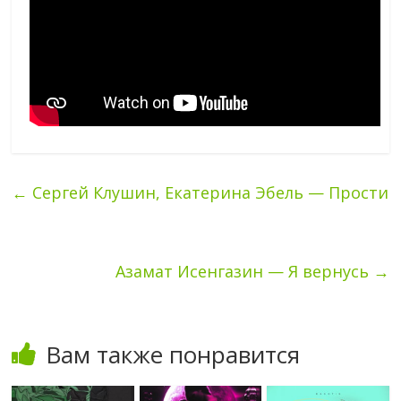
←
Сергей Клушин, Екатерина Эбель — Прости
Азамат Исенгазин — Я вернусь
→
Вам также понравится