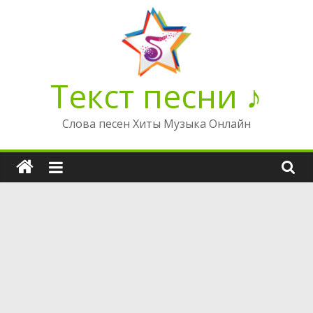
Перейти
к
содержимому
Текст песни ♪
Слова песен Хиты Музыка Онлайн