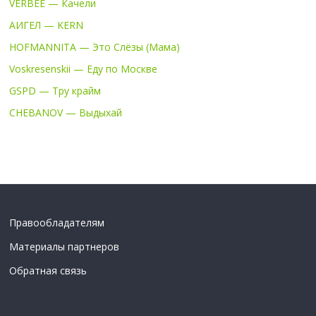
VERBEE — Качели
АИГЕЛ — KERN
HOFMANNITA — Это Слёзы (Мама)
Voskresenskii — Еду по Москве
GSPD — Тру крайм
CHEBANOV — Выдыхай
Правообладателям
Материалы партнеров
Обратная связь