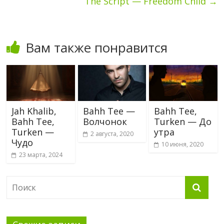
The Script — Freedom Child
→
Вам также понравится
Jah Khalib,
Bahh Tee —
Bahh Tee,
Bahh Tee,
Волчонок
Turken — До
Turken —
утра
2 августа, 2020
Чудо
10 июня, 2020
23 марта, 2024