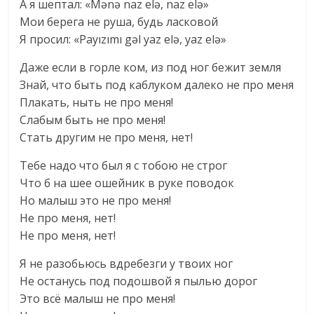
А я шептал: «Mənə naz elə, naz elə»
Мои берега не руша, будь ласковой
Я просил: «Payızımı gəl yaz elə, yaz elə»
Даже если в горле ком, из под ног бежит земля
Знай, что быть под каблуком далеко не про меня
Плакать, ныть не про меня!
Слабым быть не про меня!
Стать другим не про меня, нет!
Тебе надо что был я с тобою не строг
Что б на шее ошейник в руке поводок
Но малыш это не про меня!
Не про меня, нет!
Не про меня, нет!
Я не разобьюсь вдребезги у твоих ног
Не останусь под подошвой я пылью дорог
Это всё малыш не про меня!