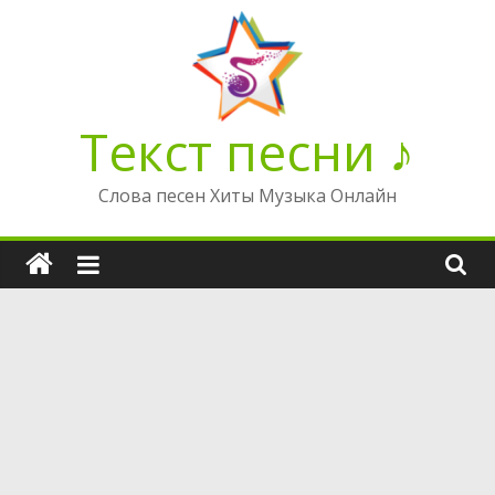
Перейти
к
содержимому
Текст песни ♪
Слова песен Хиты Музыка Онлайн