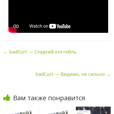
←
badCurt — Сладкий коктейль
badCurt — Видимо, не сильно
→
Вам также понравится