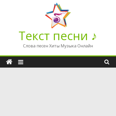
Перейти
к
содержимому
Текст песни ♪
Слова песен Хиты Музыка Онлайн